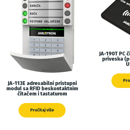
JA-190T PC či
priveska (
U
Pro
JA-113E adresabilni pristupni
modul sa RFID beskontaktnim
čitačem i tastaturom
Pročitaj više