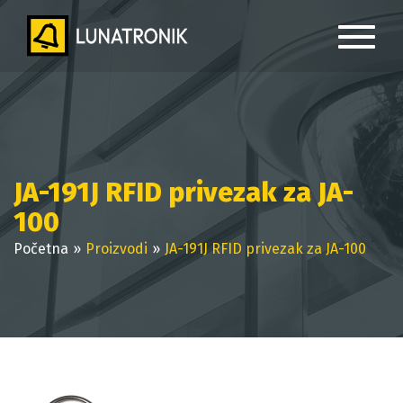
JA-191J RFID privezak za JA-
100
Početna
Proizvodi
JA-191J RFID privezak za JA-100