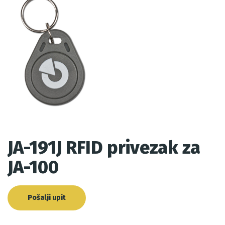
JA-191J RFID privezak za
JA-100
Pošalji upit