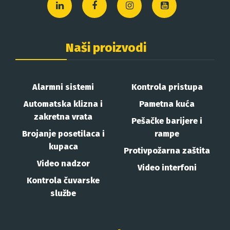
Naši proizvodi
Alarmni sistemi
Kontrola pristupa
Automatska klizna i
Pametna kuća
zakretna vrata
Pešačke barijere i
Brojanje posetilaca i
rampe
kupaca
Protivpožarna zaštita
Video nadzor
Video interfoni
Kontrola čuvarske
službe